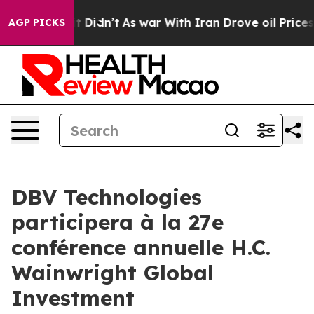
. Well, it Didn’t
As war With Iran Drove oil Prices H
AGP PICKS
DBV Technologies
participera à la 27e
conférence annuelle H.C.
Wainwright Global
Investment